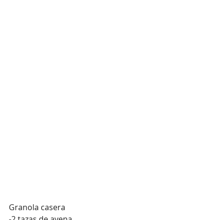
Granola casera
-2 tazas de avena