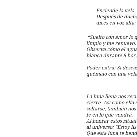
Enciende la vela.
Después de duchar
dices en voz alta:
 “Suelto con amor lo que ya no me pertenece. Me purifico en esta luna sagrada. Me libero, me 
limpio y me renuevo. S
Observa cómo el agua 
blanca durante 8 hor
Poder extra: Si deseas
quémalo con una vela
La luna llena nos recu
cierre. Así como ella 
soltarse, también nos 
fe en lo que vendrá.
Al honrar estos ritual
al universo: "Estoy lis
Que esta luna te bendi