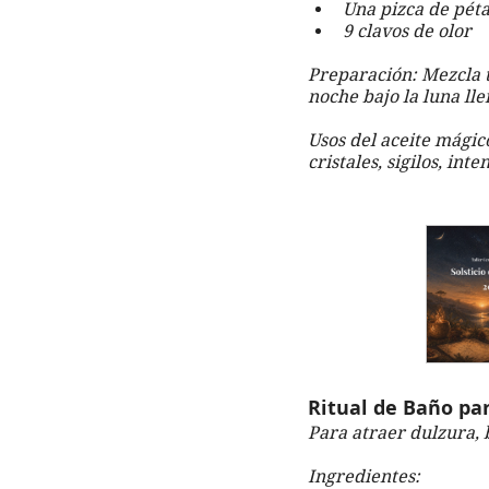
Una pizca de péta
9 clavos de olor
Preparación: Mezcla t
noche bajo la luna ll
Usos del aceite mágic
cristales, sigilos, int
Ritual de Baño pa
Para atraer dulzura, 
Ingredientes: