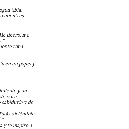
gua tibia. 
jo mientras 
s.”
ponte ropa 
lo en un papel y 
cimiento y un 
sto para 
 sabiduría y de 
Estás diciéndole 
."
 y te inspire a 