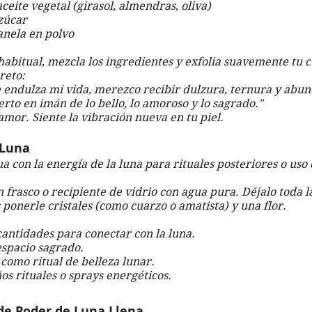
ceite vegetal (girasol, almendras, oliva)
zúcar
anela en polvo
abitual, mezcla los ingredientes y exfolia suavemente tu 
reto:
endulza mi vida, merezco recibir dulzura, ternura y abun
rto en imán de lo bello, lo amoroso y lo sagrado."
amor. Siente la vibración nueva en tu piel.
 Luna
ua con la energía de la luna para rituales posteriores o uso 
 frasco o recipiente de vidrio con agua pura. Déjalo toda la
 ponerle cristales (como cuarzo o amatista) y una flor.
antidades para conectar con la luna.
 espacio sagrado.
 como ritual de belleza lunar.
os rituales o sprays energéticos.
de Poder de Luna Llena