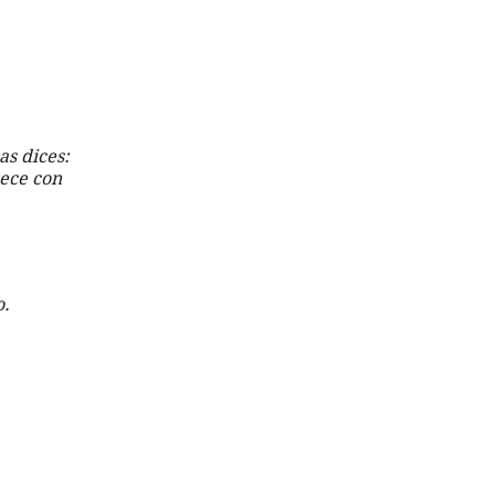
as dices:
ece con 
o.