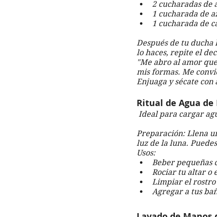
2 cucharadas de a
1 cucharada de a
1 cucharada de c
Después de tu ducha h
lo haces, repite el dec
"Me abro al amor que 
mis formas. Me convie
Enjuaga y sécate con 
Ritual de Agua de
 Ideal para cargar ag
Preparación: Llena un
luz de la luna. Puedes
Usos:
Beber pequeñas c
Rociar tu altar o
Limpiar el rostro
Agregar a tus bañ
Lavado de Manos 