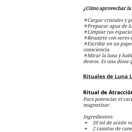
¿Cómo aprovechar la 
⚜️Cargar cristales y g
⚜️Preparar agua de lu
⚜️Limpiar tus espacios
⚜️Reunirte con seres
⚜️Escribir en un pape
consciencia.
⚜️Mirar la luna y hab
deseos. Es una diosa 
Rituales de Luna 
Ritual de Atracci
Para potenciar el car
magnetizar.
Ingredientes:
20 ml de aceite v
2 ramitas de cane