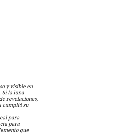
o y visible en 
Si la luna 
de revelaciones, 
a cumplió su 
eal para 
cta para 
elemento que 