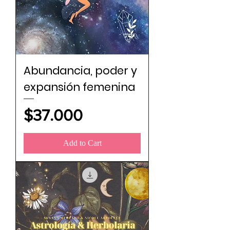
Abundancia, poder y
expansión femenina
Price
$37.000
Add to Cart