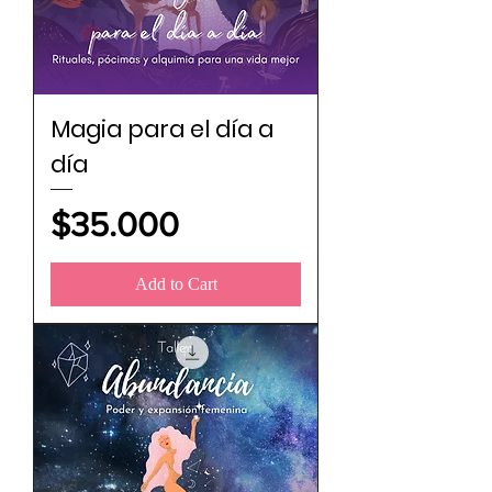
Magia para el día a
día
Price
$35.000
Add to Cart