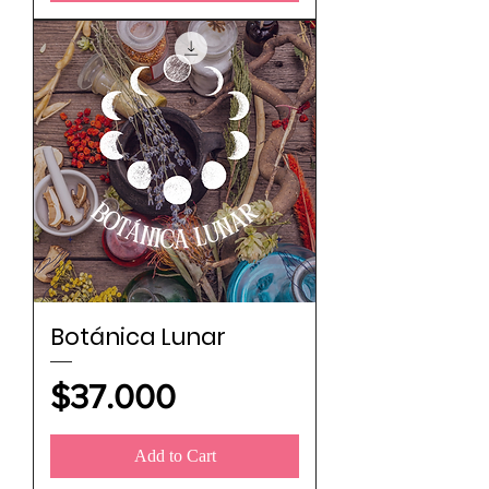
Botánica Lunar
Price
$37.000
Add to Cart