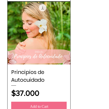
Principios de
Autocuidado
Price
$37.000
Add to Cart