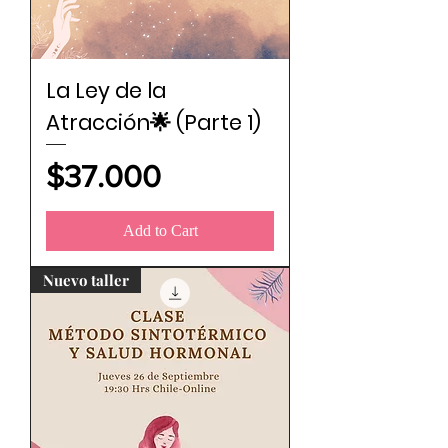
La Ley de la
Atracción🌟 (Parte 1)
Price
$37.000
Add to Cart
Nuevo taller