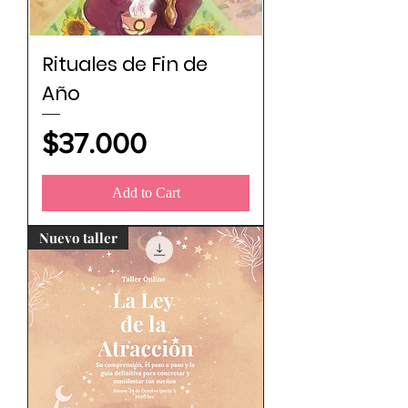
Rituales de Fin de
Año
Price
$37.000
Add to Cart
Nuevo taller