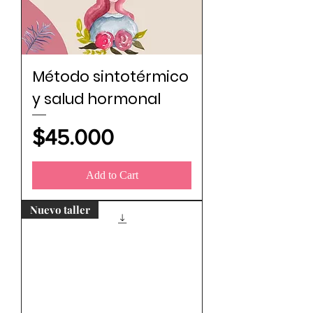
Método sintotérmico
y salud hormonal
Price
$45.000
Add to Cart
Nuevo taller