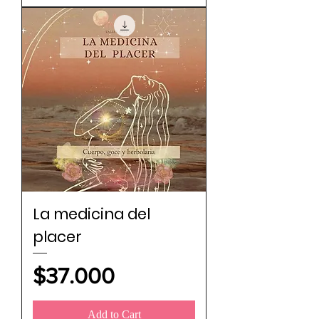
La medicina del
placer
Price
$37.000
Add to Cart