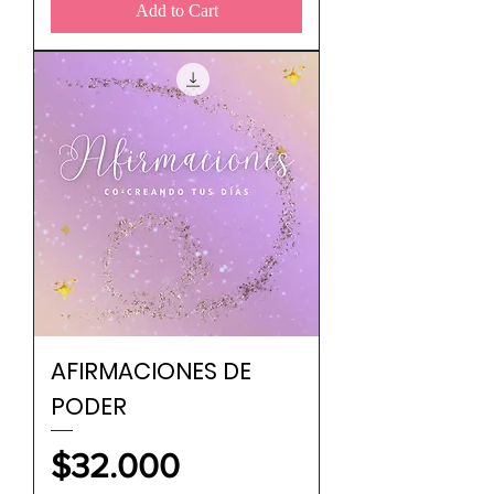
Add to Cart
AFIRMACIONES DE
PODER
Price
$32.000