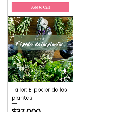
Add to Cart
Taller: El poder de las
plantas
Price
$37.000