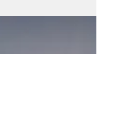
remotos. Su nombre proviene del
griego ángelos , que significa
"mensajero". Más allá de credos o
dogmas, diferentes culturas han
descrito a estos seres como guías,
protectores y portadores de
inspiración divina. Se les menciona
en textos sagrados como la Biblia, el
Corán y la Torá, pero también en la
poesía persa, en escritos gnósticos y
en tradiciones esotéricas
precristianas. Uno d