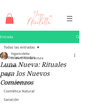
Entrada
Todas las entradas
Yoganicoletta
Todas las entradas
19 ene
5 min de lectura
Luna Nueva: Rituales
Rituales
para los Nuevos
Yoga
Comienzos
Cocina Medicinal
Cosmética Natural
Sanación