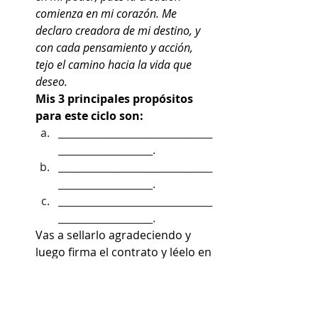
comienza en mi corazón. Me 
declaro creadora de mi destino, y 
con cada pensamiento y acción, 
tejo el camino hacia la vida que 
deseo.
Mis 3 principales propósitos 
para este ciclo son:
_______________________________
___________________.
_______________________________
___________________.
_______________________________
___________________.
Vas a sellarlo agradeciendo y 
luego firma el contrato y léelo en 
voz alta frente a la vela.
Guarda el papel en un lugar 
especial, puede ser en tu caja de 