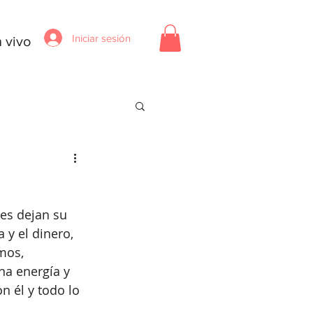
Iniciar sesión
 vivo
les dejan su 
 y el dinero, 
mos, 
na energía y 
 él y todo lo 