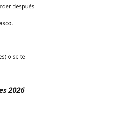
perder después 
asco. 
s) o se te 
es 2026 