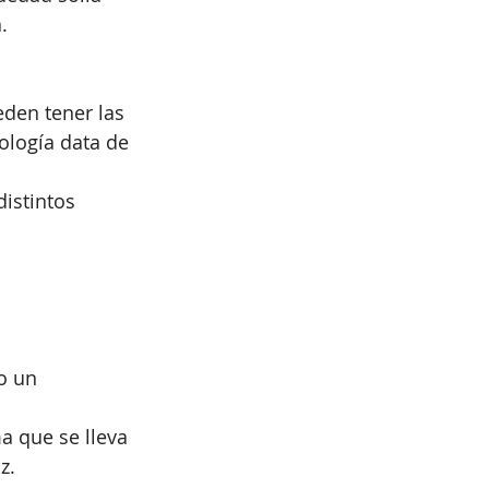
. 
eden tener las 
ología data de 
distintos 
o un 
a que se lleva 
z.