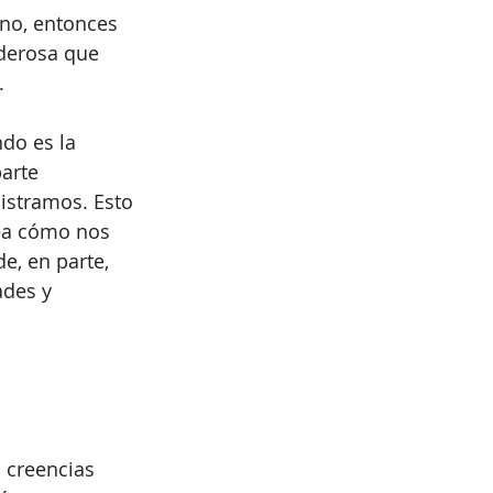
 no, entonces 
oderosa que 
. 
do es la 
arte 
istramos. Esto 
ea cómo nos 
e, en parte, 
des y 
 creencias 