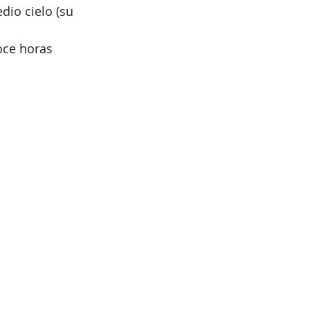
io cielo (su 
oce horas 