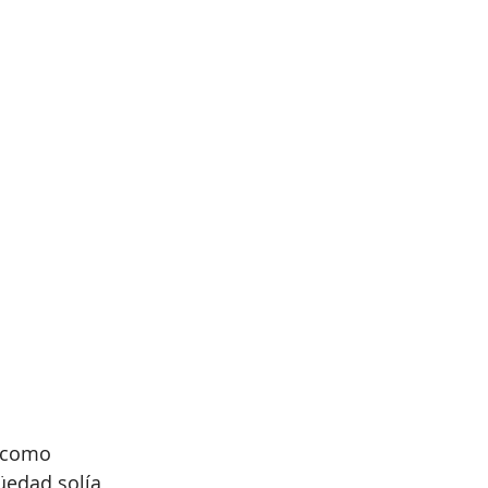
 como 
üedad solía 