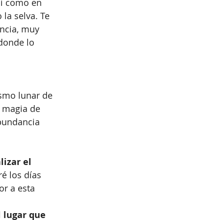
sí como en 
 la selva. Te 
ncia, muy 
donde lo 
ismo lunar de 
a magia de 
abundancia 
izar el 
ré los días 
or a esta 
l lugar que 