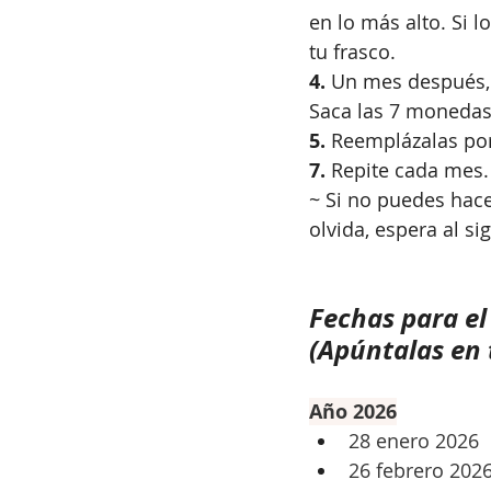
en lo más alto. Si l
tu frasco.
4.
 Un mes después, e
Saca las 7 monedas 
5.
 Reemplázalas po
7.
 Repite cada mes.
~ Si no puedes hace
olvida, espera al si
Fechas para el
(Apúntalas en t
Año 2026
28 enero 2026
26 febrero 202