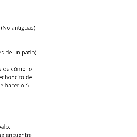
 (No antiguas)
s de un patio)
a de cómo lo 
echoncito de 
e hacerlo :)
palo.
 se encuentre 